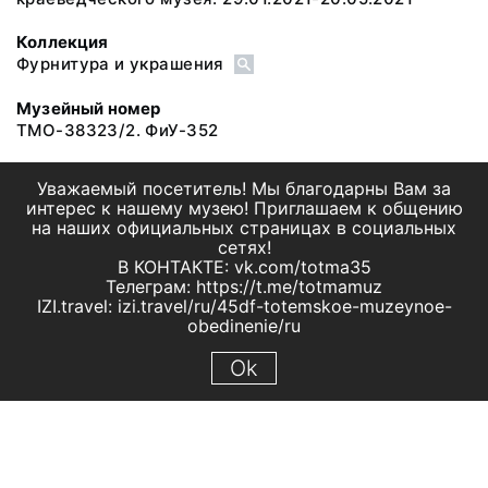
Коллекция
Фурнитура и украшения
Музейный номер
ТМО-38323/2. ФиУ-352
Уважаемый посетитель! Мы благодарны Вам за
интерес к нашему музею! Приглашаем к общению
на наших официальных страницах в социальных
сетях!
В КОНТАКТЕ: vk.com/totma35
Телеграм: https://t.me/totmamuz
IZI.travel: izi.travel/ru/45df-totemskoe-muzeynoe-
obedinenie/ru
Ok
© 2019 МБУК "Тотемское музейное объединение"
Все права защищены.
Условия использования материалов сайта