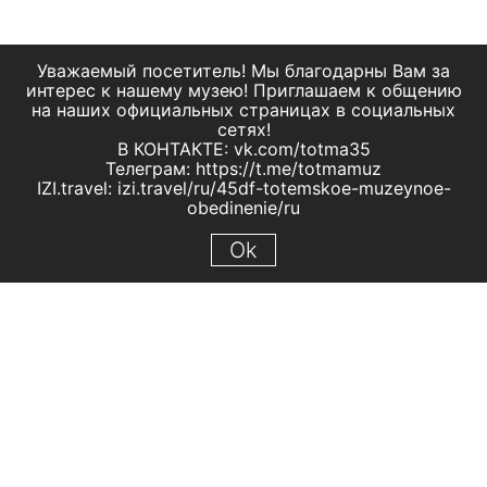
Уважаемый посетитель! Мы благодарны Вам за
интерес к нашему музею! Приглашаем к общению
на наших официальных страницах в социальных
сетях!
В КОНТАКТЕ: vk.com/totma35
Телеграм: https://t.me/totmamuz
IZI.travel: izi.travel/ru/45df-totemskoe-muzeynoe-
obedinenie/ru
Ok
© 2019 МБУК "Тотемское музейное объединение"
Все права защищены.
Условия использования материалов сайта
Отправить сообщение
Сообщение об ошибке
Перейти на сайт музея