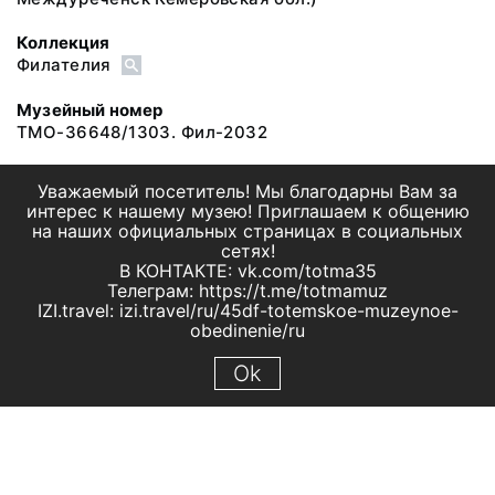
Коллекция
Филателия
Музейный номер
ТМО-36648/1303. Фил-2032
Уважаемый посетитель! Мы благодарны Вам за
интерес к нашему музею! Приглашаем к общению
на наших официальных страницах в социальных
сетях!
В КОНТАКТЕ: vk.com/totma35
Телеграм: https://t.me/totmamuz
IZI.travel: izi.travel/ru/45df-totemskoe-muzeynoe-
obedinenie/ru
Ok
© 2019 МБУК "Тотемское музейное объединение"
Все права защищены.
Условия использования материалов сайта