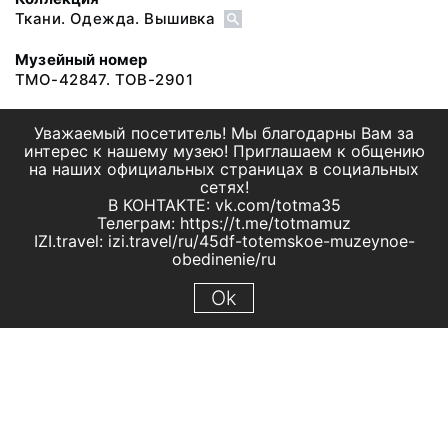
Ткани. Одежда. Вышивка
Музейный номер
ТМО-42847. ТОВ-2901
Уважаемый посетитель! Мы благодарны Вам за
интерес к нашему музею! Приглашаем к общению
на наших официальных страницах в социальных
сетях!
В КОНТАКТЕ: vk.com/totma35
Телеграм: https://t.me/totmamuz
IZI.travel: izi.travel/ru/45df-totemskoe-muzeynoe-
obedinenie/ru
Ok
© 2019 МБУК "Тотемское музейное объединение"
Все права защищены.
Условия использования материалов сайта
Отправить сообщение
Сообщение об ошибке