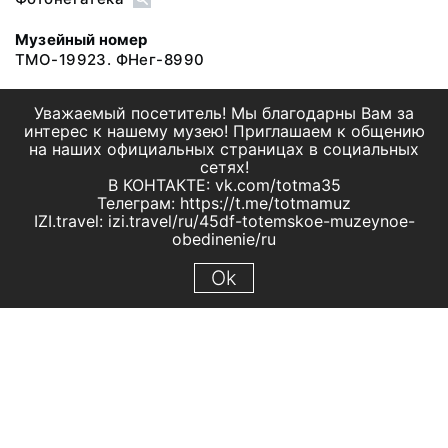
Музейный номер
ТМО-19923. ФНег-8990
Уважаемый посетитель! Мы благодарны Вам за
интерес к нашему музею! Приглашаем к общению
на наших официальных страницах в социальных
сетях!
В КОНТАКТЕ: vk.com/totma35
Телеграм: https://t.me/totmamuz
IZI.travel: izi.travel/ru/45df-totemskoe-muzeynoe-
obedinenie/ru
Ok
© 2019 МБУК "Тотемское музейное объединение"
Все права защищены.
Условия использования материалов сайта
Отправить сообщение
Сообщение об ошибке
Перейти на сайт музея