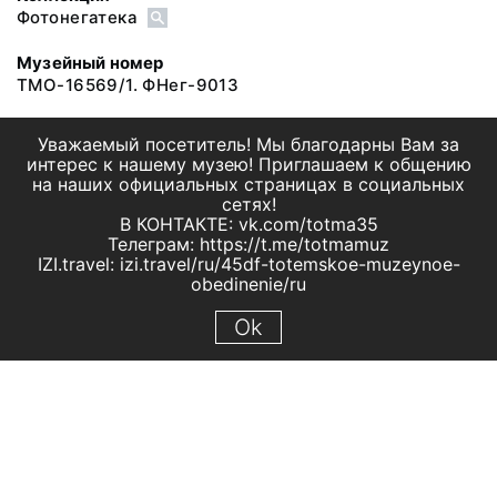
Фотонегатека
Музейный номер
ТМО-16569/1. ФНег-9013
Уважаемый посетитель! Мы благодарны Вам за
интерес к нашему музею! Приглашаем к общению
на наших официальных страницах в социальных
сетях!
В КОНТАКТЕ: vk.com/totma35
Телеграм: https://t.me/totmamuz
IZI.travel: izi.travel/ru/45df-totemskoe-muzeynoe-
obedinenie/ru
Ok
© 2019 МБУК "Тотемское музейное объединение"
Все права защищены.
Условия использования материалов сайта
Отправить сообщение
Сообщение об ошибке
Перейти на сайт музея