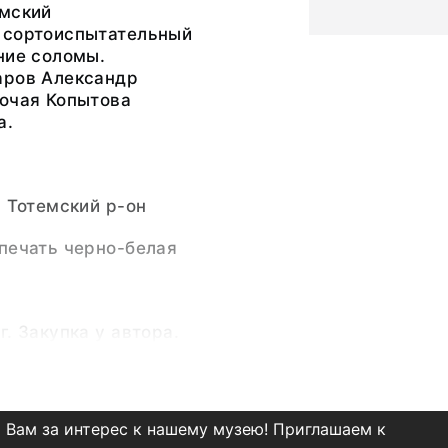
емский
 сортоиспытательный
ние соломы.
аров Александр
бочая Копытова
а.
, Тотемский р-он
печать черно-белая
г. Закупка у автора.
ксеевич
(Фотограф)
 Вам за интерес к нашему музею! Приглашаем к