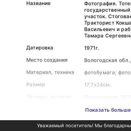
Название
Фотография. Тот
государственный
участок. Стогова
Тракторист Кокш
Васильевич и ра
Тамара Сергеевн
Датировка
1971г.
Место создания
Вологодская обл.
Материал, техника
фотобумага; фото
Размер
17,7х24см.
Легенда, история
Поступление 1971
использования
Показать больше
Персоналии
Филёв Павел Але
Уважаемый посетитель! Мы благодарны
Коллекция
Фотонегатека