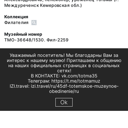
Междуреченск Кемеровская обл.)
Коллекция
Филателия
Музейный номер
ТМО-36648/1530. Фил-2259
Уважаемый посетитель! Мы благодарны Вам за
интерес к нашему музею! Приглашаем к общению
на наших официальных страницах в социальных
сетях!
В КОНТАКТЕ: vk.com/totma35
Телеграм: https://t.me/totmamuz
IZI.travel: izi.travel/ru/45df-totemskoe-muzeynoe-
obedinenie/ru
Ok
© 2019 МБУК "Тотемское музейное объединение"
Все права защищены.
Условия использования материалов сайта