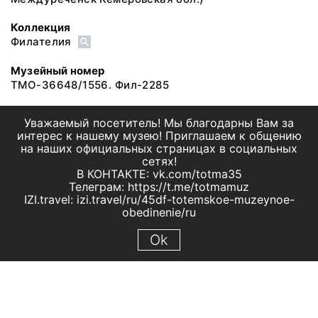
Коллекция
Филателия
Музейный номер
ТМО-36648/1556. Фил-2285
Уважаемый посетитель! Мы благодарны Вам за
интерес к нашему музею! Приглашаем к общению
на наших официальных страницах в социальных
сетях!
В КОНТАКТЕ: vk.com/totma35
Телеграм: https://t.me/totmamuz
IZI.travel: izi.travel/ru/45df-totemskoe-muzeynoe-
obedinenie/ru
Ok
© 2019 МБУК "Тотемское музейное объединение"
Все права защищены.
Условия использования материалов сайта