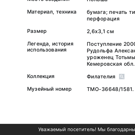
Материал, техника
бумага; печать т
перфорация
Размер
2,6х3,1 см
Легенда, история
Поступление 200
использования
Рудольфа Алекса
уроженец Тотьмы
Кемеровская обл.
Коллекция
Филателия
Музейный номер
ТМО-36648/1581.
Уважаемый посетитель! Мы благодарны