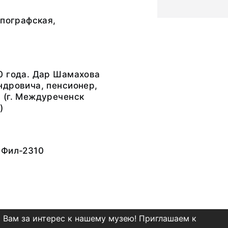
ипографская,
0 года. Дар Шамахова
ндровича, пенсионер,
 (г. Междуреченск
)
 Фил-2310
 Вам за интерес к нашему музею! Приглашаем к