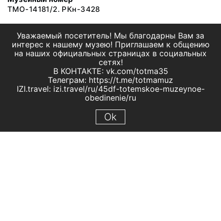
ТМО-14181/2. РКн-3428
Уважаемый посетитель! Мы благодарны Вам за
интерес к нашему музею! Приглашаем к общению
на наших официальных страницах в социальных
сетях!
В КОНТАКТЕ: vk.com/totma35
Телеграм: https://t.me/totmamuz
IZI.travel: izi.travel/ru/45df-totemskoe-muzeynoe-
obedinenie/ru
Ok
© 2019 МБУК "Тотемское музейное объединение"
Все права защищены.
Условия использования материалов сайта
Отправить сообщение
Сообщение об ошибке
Перейти на сайт музея