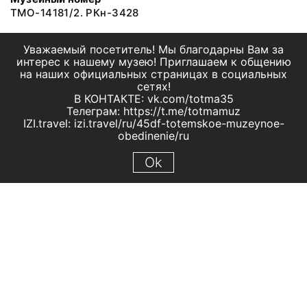
ТМО-14181/2. РКн-3428
Уважаемый посетитель! Мы благодарны Вам за
интерес к нашему музею! Приглашаем к общению
на наших официальных страницах в социальных
сетях!
В КОНТАКТЕ: vk.com/totma35
Телеграм: https://t.me/totmamuz
IZI.travel: izi.travel/ru/45df-totemskoe-muzeynoe-
obedinenie/ru
Ok
© 2019 МБУК "Тотемское музейное объединение"
Все права защищены.
Условия использования материалов сайта
Отправить сообщение
Сообщение об ошибке
Перейти на сайт музея