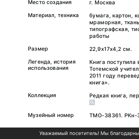
Место создания
г. Москва
Материал, техника
бумага, картон, 
мраморная, ткань
типографская, ти
работы
Размер
22,9х17х4,2 см.
Легенда, история
Книга поступила 
использования
Тотемской учител
2011 году переве
книга».
Коллекция
Редкая книга, пе
Музейный номер
ТМО-38361. РКн-
Уважаемый посетитель! Мы благодарны