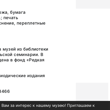
кожа, бумага
; печать
снение, переплетные
в музей из библиотеки
ьской семинарии. В
дена в фонд «Редкая
риодические издания
3466
 Вам за интерес к нашему музею! Приглашаем к