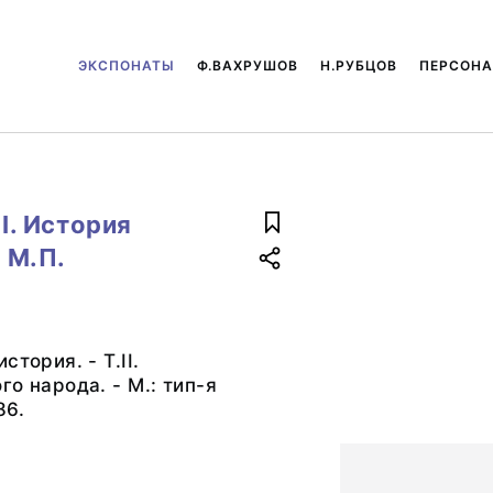
ЭКСПОНАТЫ
Ф.ВАХРУШОВ
Н.РУБЦОВ
ПЕРСОН
II. История
 М.П.
стория. - Т.II.
о народа. - М.: тип-я
86.