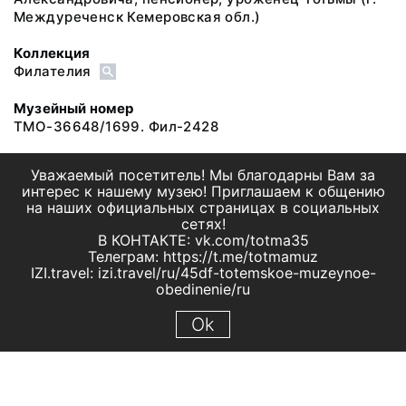
Междуреченск Кемеровская обл.)
Коллекция
Филателия
Музейный номер
ТМО-36648/1699. Фил-2428
Уважаемый посетитель! Мы благодарны Вам за
интерес к нашему музею! Приглашаем к общению
на наших официальных страницах в социальных
сетях!
В КОНТАКТЕ: vk.com/totma35
Телеграм: https://t.me/totmamuz
IZI.travel: izi.travel/ru/45df-totemskoe-muzeynoe-
obedinenie/ru
Ok
© 2019 МБУК "Тотемское музейное объединение"
Все права защищены.
Условия использования материалов сайта