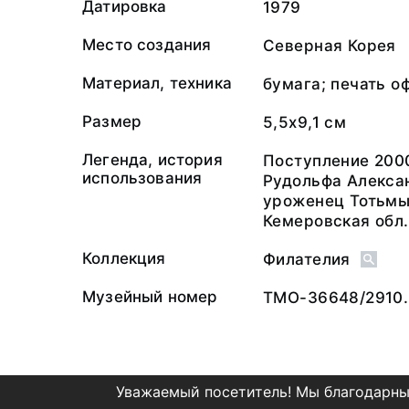
Датировка
1979
Место создания
Северная Корея
Материал, техника
бумага; печать о
Размер
5,5х9,1 см
Легенда, история
Поступление 200
использования
Рудольфа Алекса
уроженец Тотьмы
Кемеровская обл.
Коллекция
Филателия
Музейный номер
ТМО-36648/2910.
Уважаемый посетитель! Мы благодарны