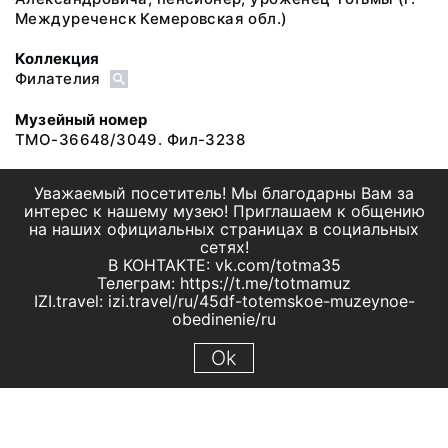
Междуреченск Кемеровская обл.)
Коллекция
Филателия
Музейный номер
ТМО-36648/3049. Фил-3238
Уважаемый посетитель! Мы благодарны Вам за
интерес к нашему музею! Приглашаем к общению
на наших официальных страницах в социальных
сетях!
В КОНТАКТЕ: vk.com/totma35
Телеграм: https://t.me/totmamuz
IZI.travel: izi.travel/ru/45df-totemskoe-muzeynoe-
obedinenie/ru
Ok
© 2019 МБУК "Тотемское музейное объединение"
Все права защищены.
Условия использования материалов сайта