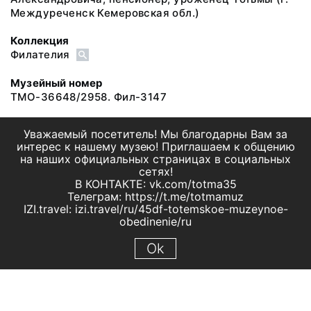
Междуреченск Кемеровская обл.)
Коллекция
Филателия
Музейный номер
ТМО-36648/2958. Фил-3147
Уважаемый посетитель! Мы благодарны Вам за
интерес к нашему музею! Приглашаем к общению
на наших официальных страницах в социальных
сетях!
В КОНТАКТЕ: vk.com/totma35
Телеграм: https://t.me/totmamuz
IZI.travel: izi.travel/ru/45df-totemskoe-muzeynoe-
obedinenie/ru
Ok
© 2019 МБУК "Тотемское музейное объединение"
Все права защищены.
Условия использования материалов сайта