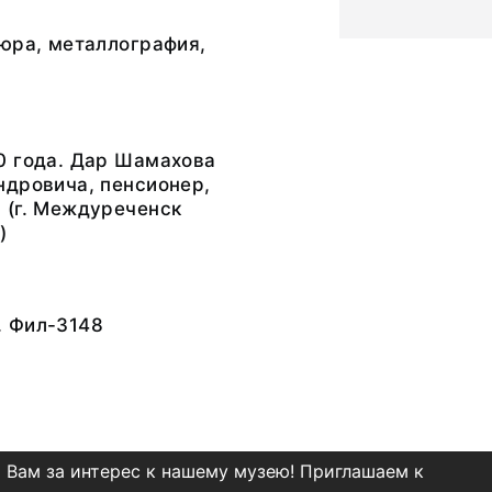
юра, металлография,
0 года. Дар Шамахова
ндровича, пенсионер,
 (г. Междуреченск
)
 Фил-3148
 Вам за интерес к нашему музею! Приглашаем к