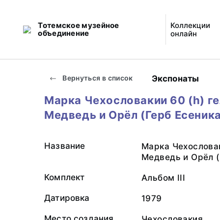
Тотемское музейное
Коллекции
объединение
онлайн
Экспонаты
Вернуться в список
Марка Чехословакии 60 (h) ге
Медведь и Орёл (Герб Есеника
Название
Марка Чехословак
Медведь и Орёл (
Комплект
Альбом III
Датировка
1979
Место создания
Чехословакия