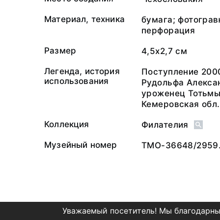
Материал, техника
бумага; фотограв
перфорация
Размер
4,5х2,7 см
Легенда, история
Поступление 200
использования
Рудольфа Алекса
уроженец Тотьмы
Кемеровская обл.
Коллекция
Филателия
Музейный номер
ТМО-36648/2959.
Уважаемый посетитель! Мы благодарны