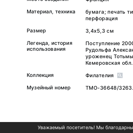
Материал, техника
бумага; печать т
перфорация
Размер
3,4х5,3 см
Легенда, история
Поступление 200
использования
Рудольфа Алекса
уроженец Тотьмы
Кемеровская обл.
Коллекция
Филателия
Музейный номер
ТМО-36648/3263
Уважаемый посетитель! Мы благодарны