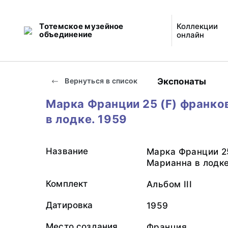
Тотемское музейное
Коллекции
объединение
онлайн
Экспонаты
Вернуться в список
Марка Франции 25 (F) франко
в лодке. 1959
Название
Марка Франции 25
Марианна в лодке
Комплект
Альбом III
Датировка
1959
Место создания
Франция