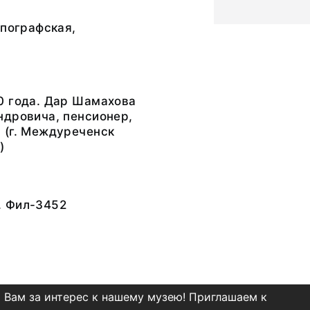
ипографская,
0 года. Дар Шамахова
ндровича, пенсионер,
 (г. Междуреченск
)
. Фил-3452
 Вам за интерес к нашему музею! Приглашаем к