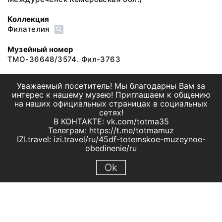
Коллекция
Филателия
Музейный номер
ТМО-36648/3574. Фил-3763
Уважаемый посетитель! Мы благодарны Вам за
интерес к нашему музею! Приглашаем к общению
на наших официальных страницах в социальных
сетях!
В КОНТАКТЕ: vk.com/totma35
Телеграм: https://t.me/totmamuz
IZI.travel: izi.travel/ru/45df-totemskoe-muzeynoe-
obedinenie/ru
Ok
© 2019 МБУК "Тотемское музейное объединение"
Все права защищены.
Условия использования материалов сайта