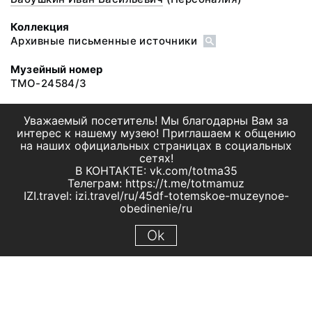
Коллекция
Архивные письменные источники
Музейный номер
ТМО-24584/3
Уважаемый посетитель! Мы благодарны Вам за
интерес к нашему музею! Приглашаем к общению
на наших официальных страницах в социальных
сетях!
В КОНТАКТЕ: vk.com/totma35
Телеграм: https://t.me/totmamuz
IZI.travel: izi.travel/ru/45df-totemskoe-muzeynoe-
obedinenie/ru
Ok
© 2019 МБУК "Тотемское музейное объединение"
Все права защищены.
Условия использования материалов сайта