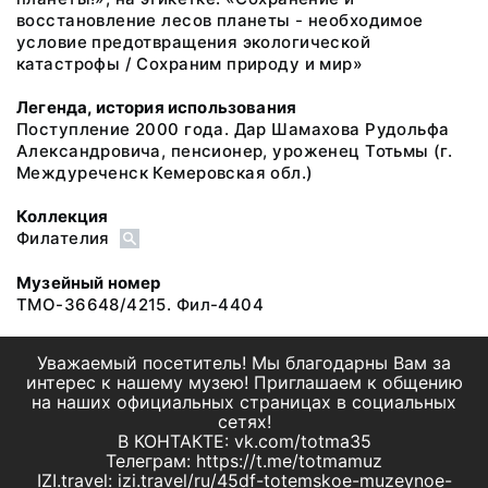
восстановление лесов планеты - необходимое
условие предотвращения экологической
катастрофы / Сохраним природу и мир»
Легенда, история использования
Поступление 2000 года. Дар Шамахова Рудольфа
Александровича, пенсионер, уроженец Тотьмы (г.
Междуреченск Кемеровская обл.)
Коллекция
Филателия
Музейный номер
ТМО-36648/4215. Фил-4404
Уважаемый посетитель! Мы благодарны Вам за
интерес к нашему музею! Приглашаем к общению
на наших официальных страницах в социальных
сетях!
В КОНТАКТЕ: vk.com/totma35
Телеграм: https://t.me/totmamuz
IZI.travel: izi.travel/ru/45df-totemskoe-muzeynoe-