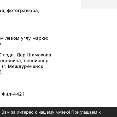
ая; фотогравюра,
м левом углу марки:
»
0 года. Дар Шамахова
ндровича, пенсионер,
 (г. Междуреченск
)
 Фил-4421
 Вам за интерес к нашему музею! Приглашаем к