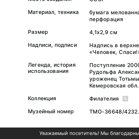
Материал, техника
бумага мелованн
перфорация
Размер
4,1х2,9 см
Надписи, подписи
Надпись в верхне
«Человек, Спаси!
Легенда, история
Поступление 200
использования
Рудольфа Алекса
уроженец Тотьмы
Кемеровская обл.
Коллекция
Филателия
Музейный номер
ТМО-36648/4232.
Уважаемый посетитель! Мы благодарны