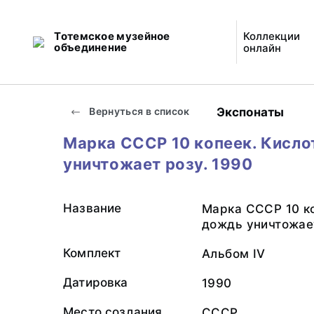
Тотемское музейное
Коллекции
объединение
онлайн
Экспонаты
Вернуться в список
Марка СССР 10 копеек. Кисл
уничтожает розу. 1990
Название
Марка СССР 10 к
дождь уничтожае
Комплект
Альбом IV
Датировка
1990
Место создания
СССР