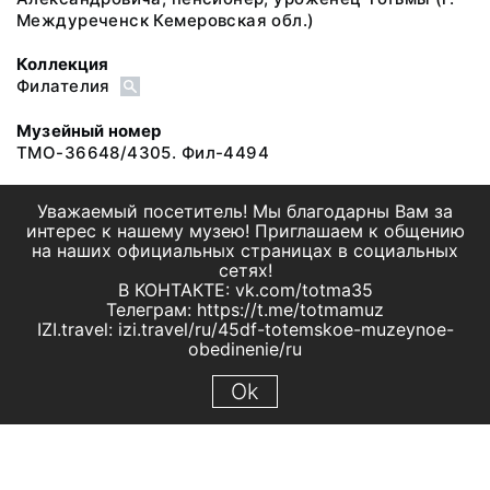
Междуреченск Кемеровская обл.)
Коллекция
Филателия
Музейный номер
ТМО-36648/4305. Фил-4494
Уважаемый посетитель! Мы благодарны Вам за
интерес к нашему музею! Приглашаем к общению
на наших официальных страницах в социальных
сетях!
В КОНТАКТЕ: vk.com/totma35
Телеграм: https://t.me/totmamuz
IZI.travel: izi.travel/ru/45df-totemskoe-muzeynoe-
obedinenie/ru
Ok
© 2019 МБУК "Тотемское музейное объединение"
Все права защищены.
Условия использования материалов сайта