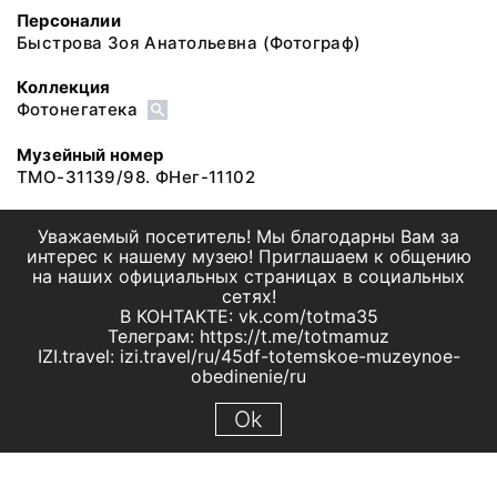
Персоналии
Быстрова Зоя Анатольевна
(Фотограф)
Коллекция
Фотонегатека
Музейный номер
ТМО-31139/98. ФНег-11102
Уважаемый посетитель! Мы благодарны Вам за
интерес к нашему музею! Приглашаем к общению
на наших официальных страницах в социальных
сетях!
В КОНТАКТЕ: vk.com/totma35
Телеграм: https://t.me/totmamuz
IZI.travel: izi.travel/ru/45df-totemskoe-muzeynoe-
obedinenie/ru
Ok
© 2019 МБУК "Тотемское музейное объединение"