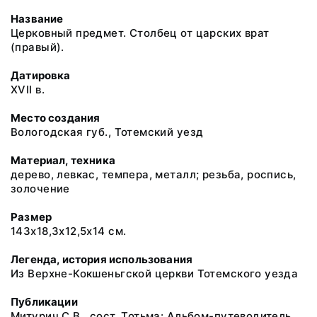
Название
Церковный предмет. Столбец от царских врат
(правый).
Датировка
XVII в.
Место создания
Вологодская губ., Тотемский уезд
Материал, техника
дерево, левкас, темпера, металл; резьба, роспись,
золочение
Размер
143х18,3х12,5х14 см.
Легенда, история использования
Из Верхне-Кокшеньгской церкви Тотемского уезда
Публикации
Митурич С.В., сост. Тотьма: Альбом-путеводитель