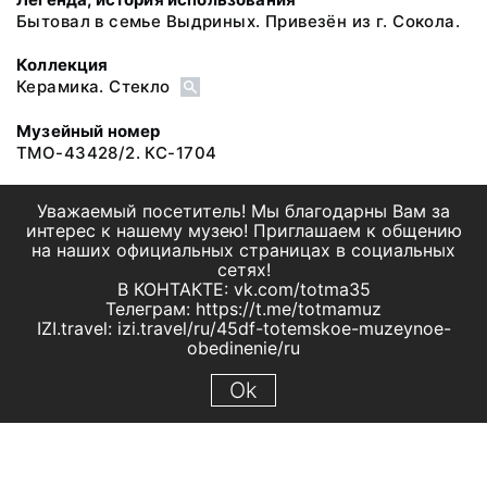
Бытовал в семье Выдриных. Привезён из г. Сокола.
Коллекция
Керамика. Стекло
Музейный номер
ТМО-43428/2. КС-1704
Уважаемый посетитель! Мы благодарны Вам за
интерес к нашему музею! Приглашаем к общению
на наших официальных страницах в социальных
сетях!
В КОНТАКТЕ: vk.com/totma35
Телеграм: https://t.me/totmamuz
IZI.travel: izi.travel/ru/45df-totemskoe-muzeynoe-
obedinenie/ru
Ok
© 2019 МБУК "Тотемское музейное объединение"
Все права защищены.
Условия использования материалов сайта