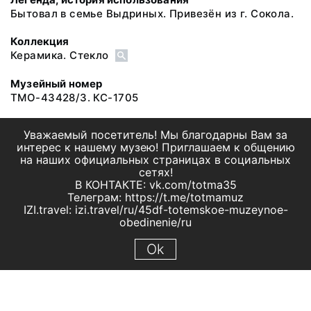
Бытовал в семье Выдриных. Привезён из г. Сокола.
Коллекция
Керамика. Стекло
Музейный номер
ТМО-43428/3. КС-1705
Уважаемый посетитель! Мы благодарны Вам за
интерес к нашему музею! Приглашаем к общению
на наших официальных страницах в социальных
сетях!
В КОНТАКТЕ: vk.com/totma35
Телеграм: https://t.me/totmamuz
IZI.travel: izi.travel/ru/45df-totemskoe-muzeynoe-
obedinenie/ru
Ok
© 2019 МБУК "Тотемское музейное объединение"
Все права защищены.
Условия использования материалов сайта