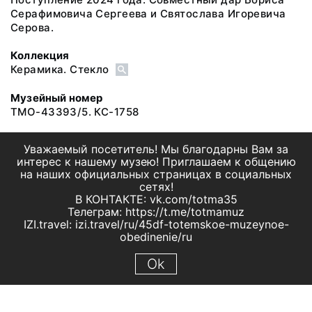
Серафимовича Сергеева и Святослава Игоревича
Серова.
Коллекция
Керамика. Стекло
Музейный номер
ТМО-43393/5. КС-1758
Уважаемый посетитель! Мы благодарны Вам за
интерес к нашему музею! Приглашаем к общению
на наших официальных страницах в социальных
сетях!
В КОНТАКТЕ: vk.com/totma35
Телеграм: https://t.me/totmamuz
IZI.travel: izi.travel/ru/45df-totemskoe-muzeynoe-
obedinenie/ru
Ok
© 2019 МБУК "Тотемское музейное объединение"