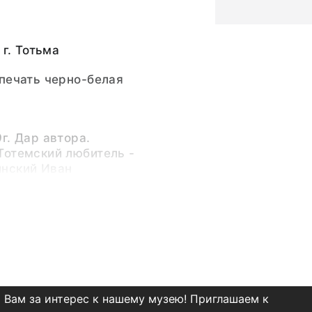
 г. Тотьма
печать черно-белая
г. Дар автора.
Тотемский любитель -
нский Иван
епечатка Тотемского
ан Максимович
(Автор
ин Николаевич
(Автор
 Вам за интерес к нашему музею! Приглашаем к