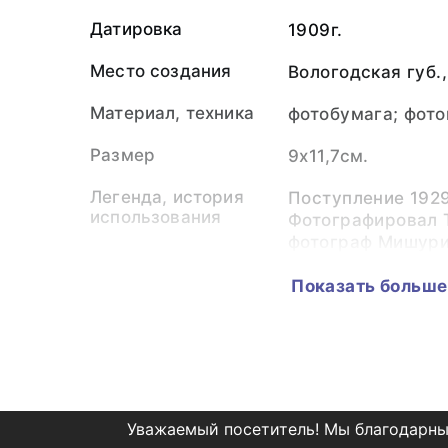
Датировка
1909г.
Место создания
Вологодская губ.,
Материал, техника
фотобумага; фото
Размер
9х11,7см.
Легенда, история
Поступление 1929
использования
Фотографировал 
фотограф Мишури
Максимович. Пер
музея.
Показать больше
Персоналии
Мишуринский Ив
оригинала)
Черницын Вениам
печати)
Уважаемый посетитель! Мы благодарны
Коллекция
Фотонегатека