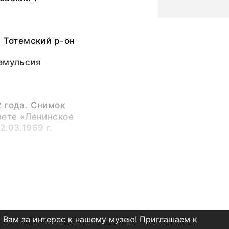
, Тотемский р-он
оэмульсия
 года. Снимок
зете «Ленинское
.03.1969 г.
ья Борисовна
сандр Витальевич
ица)
 Вам за интерес к нашему музею! Приглашаем к
-13057