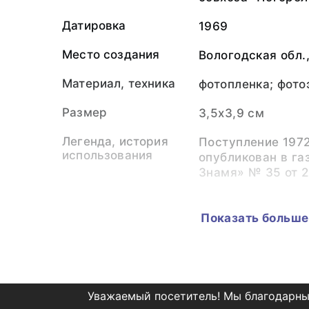
Датировка
1969
Место создания
Вологодская обл.
Материал, техника
фотопленка; фот
Размер
3,5х3,9 см
Легенда, история
Поступление 1972
использования
опубликован в га
Знамя» № 35 от 22
Персоналии
Трофимова Натал
(Фотограф)
Показать больше
Беляевский Алек
(Изображённые л
Коллекция
Фотонегатека
Уважаемый посетитель! Мы благодарны
Музейный номер
ТМО-23689. ФНег