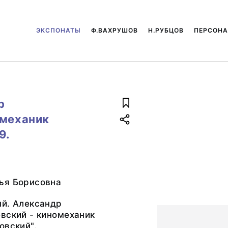
ЭКСПОНАТЫ
Ф.ВАХРУШОВ
Н.РУБЦОВ
ПЕРСОН
р
омеханик
9.
ья Борисовна
ый. Александр
вский - киномеханик
овский".