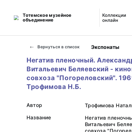
Тотемское музейное
Коллекции
объединение
онлайн
Экспонаты
Вернуться в список
Негатив пленочный. Александ
Витальевич Беляевский - кин
совхоза "Погореловский". 196
Трофимова Н.Б.
Автор
Трофимова Натал
Название
Негатив пленочн
Витальевич Беляе
совхоза "Погорел