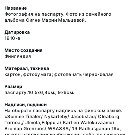
Название
Фотография на паспарту. Фото из семейного
альбома Сигне Марии Мальцевой.
Датировка
1910-е
Место создания
Финляндия
Материал, техника
картон, фотобумага; фотопечать черно-белая
Размер
паспарту:10,5х6,4см.; 9х6см.
Надписи, подписи
На обороте паспарту надпись на финском языке:
«Sommerfilialer/ Nykarleby/ Jacobstad/ Oleaborg,
Tornea,/ Jlmola,Filppula/ Karl en Walokuvaamo/
Broman Gronroos/ WAASSA/ 19 Radhusganan 19»,
между надписями изображени герба, по нижнему