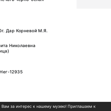
г. Дар Корневой М.Я.
ита Николаевна
ица)
Нег-12935
 Вам за интерес к нашему музею! Приглашаем к