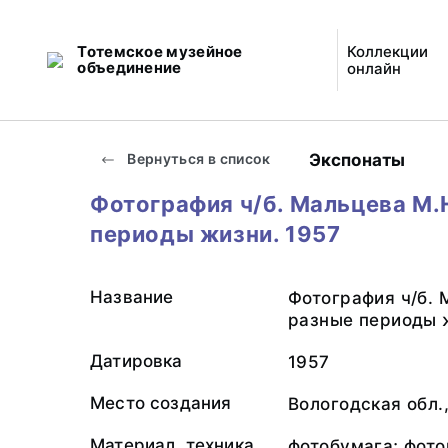
Тотемское музейное
Коллекции
объединение
онлайн
Экспонаты
Вернуться в список
Фотография ч/б. Мальцева М.Н
периоды жизни. 1957
Название
Фотография ч/б. 
разные периоды 
Датировка
1957
Место создания
Вологодская обл.,
Материал, техника
фотобумага; фото