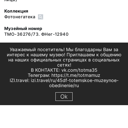
Коллекция
Фотонегатека
Музейный номер
ТМО-36276/73. ФНег-12940
Уважаемый посетитель! Мы благодарны Вам за
интерес к нашему музею! Приглашаем к общению
на наших официальных страницах в социальных
сетях!
В КОНТАКТЕ: vk.com/totma35
Телеграм: https://t.me/totmamuz
IZI.travel: izi.travel/ru/45df-totemskoe-muzeynoe-
obedinenie/ru
Ok
© 2019 МБУК "Тотемское музейное объединение"
Все права защищены.
Условия использования материалов сайта