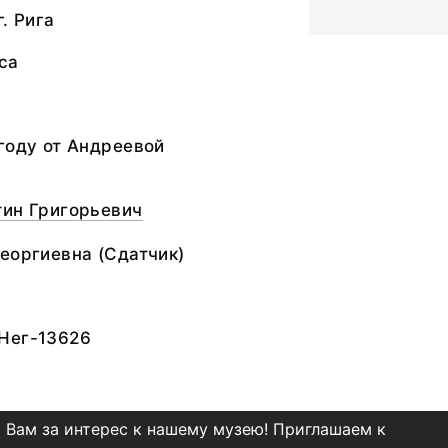
. Рига
са
году от Андреевой
тин Григорьевич
Георгиевна
(Сдатчик)
Нег-13626
 Вам за интерес к нашему музею! Приглашаем к