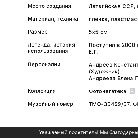
Место создания
Латвийская ССР, г
Материал, техника
пленка, пластмас
Размер
5х5 см
Легенда, история
Поступил в 2000 
использования
Е.Г.
Персоналии
Андреев Констан
(Художник)
Андреева Елена 
Коллекция
Фотонегатека
Музейный номер
ТМО-36459/67. Ф
Уважаемый посетитель! Мы благодарны