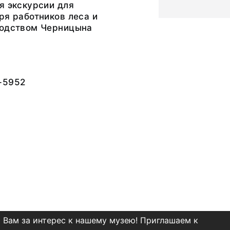
я экскурсии для
ря работников леса и
водством Черницына
-5952
 Вам за интерес к нашему музею! Приглашаем к