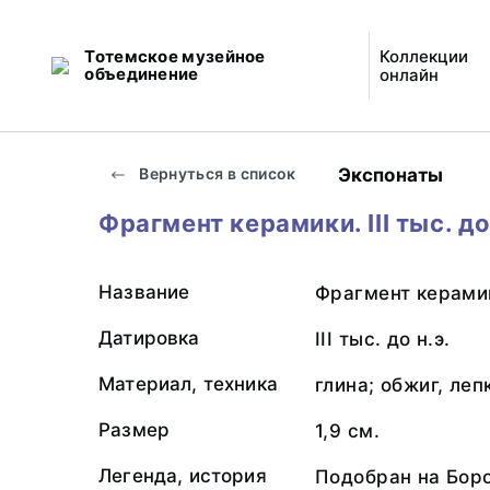
Тотемское музейное
Коллекции
объединение
онлайн
Экспонаты
Вернуться в список
Фрагмент керамики. III тыс. до
Название
Фрагмент керами
Датировка
III тыс. до н.э.
Материал, техника
глина; обжиг, леп
Размер
1,9 см.
Легенда, история
Подобран на Боро