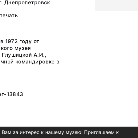
г. Днепропетровск
печать
в 1972 году от
ского музея
и Глушицкой А.И.,
учной командировке в
ег-13843
 Вам за интерес к нашему музею! Приглашаем к