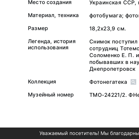
Место создания
Украинская ССР, 
Материал, техника
фотобумага; фото
Размер
18,2х23,9 см.
Легенда, история
Снимок поступил 
использования
сотрудниц Тотем
Соломенко Е. П. 
побывавших в на
Днепропетровск
Коллекция
Фотонегатека
Музейный номер
ТМО-24221/2. ФН
Уважаемый посетитель! Мы благодарны