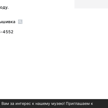
оду.
Вышивка
В-4552
 Вам за интерес к нашему музею! Приглашаем к