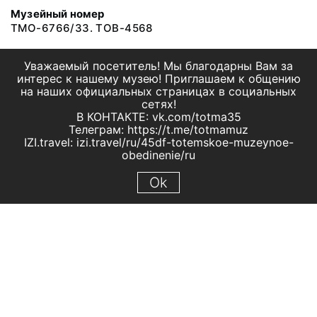
Музейный номер
ТМО-6766/33. ТОВ-4568
Уважаемый посетитель! Мы благодарны Вам за
интерес к нашему музею! Приглашаем к общению
на наших официальных страницах в социальных
сетях!
В КОНТАКТЕ: vk.com/totma35
Телеграм: https://t.me/totmamuz
IZI.travel: izi.travel/ru/45df-totemskoe-muzeynoe-
obedinenie/ru
Ok
© 2019 МБУК "Тотемское музейное объединение"
Все права защищены.
Условия использования материалов сайта
Отправить сообщение
Сообщение об ошибке
Перейти на сайт музея