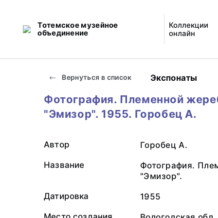
Тотемское музейное
Коллекции
объединение
онлайн
Экспонаты
Вернуться в список
Фотография. Племенной жере
"Эмизор". 1955. Горобец А.
Автор
Горобец А.
Название
Фотография. Пле
"Эмизор".
Датировка
1955
Место создания
Вологодская обл.,