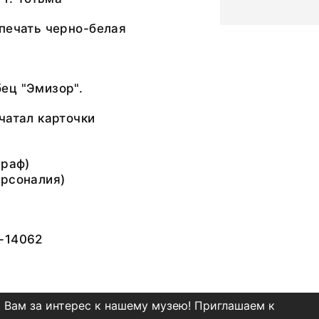
печать черно-белая
ец "Эмизор".
чатал карточки
раф)
рсоналия)
-14062
 Вам за интерес к нашему музею! Приглашаем к