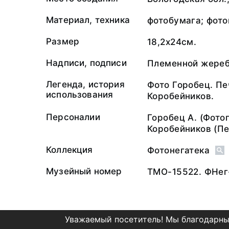
Материал, техника
фотобумага; фото
Размер
18,2х24см.
Надписи, подписи
Племенной жереб
Легенда, история
Фото Горобец. Пе
использования
Коробейников.
Персоналии
Горобец А.
(Фотог
Коробейников
(Пе
Коллекция
Фотонегатека
Музейный номер
ТМО-15522. ФНег
Уважаемый посетитель! Мы благодарны