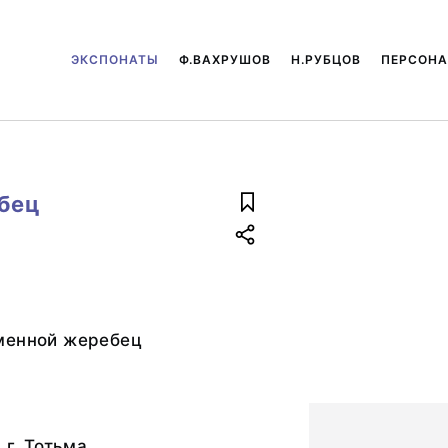
ЭКСПОНАТЫ
Ф.ВАХРУШОВ
Н.РУБЦОВ
ПЕРСОН
бец
менной жеребец
 г. Тотьма