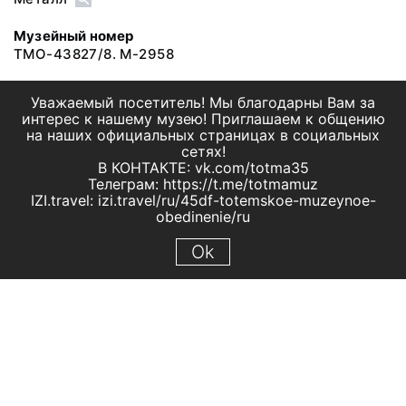
Музейный номер
ТМО-43827/8. М-2958
Уважаемый посетитель! Мы благодарны Вам за
интерес к нашему музею! Приглашаем к общению
на наших официальных страницах в социальных
сетях!
В КОНТАКТЕ: vk.com/totma35
Телеграм: https://t.me/totmamuz
IZI.travel: izi.travel/ru/45df-totemskoe-muzeynoe-
obedinenie/ru
Ok
© 2019 МБУК "Тотемское музейное объединение"
Все права защищены.
Условия использования материалов сайта
Отправить сообщение
Сообщение об ошибке
Перейти на сайт музея