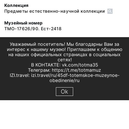
Коллекция
Предметы естественно-научной коллекции
Музейный номер
ТМО-17626/90. Ест-2418
Уважаемый посетитель! Мы благодарны Вам за
интерес к нашему музею! Приглашаем к общению
на наших официальных страницах в социальных
сетях!
В КОНТАКТЕ: vk.com/totma35
Телеграм: https://t.me/totmamuz
IZI.travel: izi.travel/ru/45df-totemskoe-muzeynoe-
obedinenie/ru
Ok
© 2019 МБУК "Тотемское музейное объединение"
Все права защищены.
Условия использования материалов сайта
Отправить сообщение