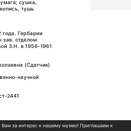
бумага; сушка,
копись, тушь
 года. Гербарии
 зав. отделом
й З.Н. в 1956-1961
колаевна
(Сдатчик)
венно-научной
ст-2441
 Вам за интерес к нашему музею! Приглашаем к