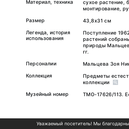
Материал, техника
сухое растение, 
монтирование, ру
Размер
43,8х31 см
Легенда, история
Поступление 1962
использования
растений собраны
природы Мальцево
гг.
Персоналии
Мальцева Зоя Ни
Коллекция
Предметы естест
коллекции
Музейный номер
ТМО-17626/113. Е
Уважаемый посетитель! Мы благодарны