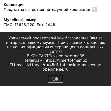
Коллекция
Предметы естественно-научной коллекции
Музейный номер
ТМО-17626/120. Ест-2448
Уважаемый посетитель! Мы благодарны Вам за
интерес к нашему музею! Приглашаем к общению
на наших официальных страницах в социальных
сетях!
В КОНТАКТЕ: vk.com/totma35
Телеграм: https://t.me/totmamuz
IZI.travel: izi.travel/ru/45df-totemskoe-muzeynoe-
obedinenie/ru
Ok
© 2019 МБУК "Тотемское музейное объединение"
Все права защищены.
Условия использования материалов сайта
Отправить сообщение