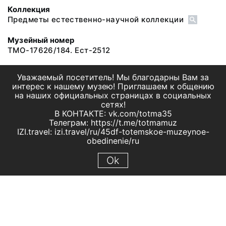
Коллекция
Предметы естественно-научной коллекции
Музейный номер
ТМО-17626/184. Ест-2512
Уважаемый посетитель! Мы благодарны Вам за
интерес к нашему музею! Приглашаем к общению
на наших официальных страницах в социальных
сетях!
В КОНТАКТЕ: vk.com/totma35
Телеграм: https://t.me/totmamuz
IZI.travel: izi.travel/ru/45df-totemskoe-muzeynoe-
obedinenie/ru
Ok
© 2019 МБУК "Тотемское музейное объединение"
Все права защищены.
Условия использования материалов сайта
Отправить сообщение