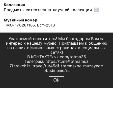
Коллекция
Предметы естественно-научной коллекции
Музейный номер
ТМО-17626/185. Ест-2513
Уважаемый посетитель! Мы благодарны Вам за
интерес к нашему музею! Приглашаем к общению
на наших официальных страницах в социальных
сетях!
В КОНТАКТЕ: vk.com/totma35
Телеграм: https://t.me/totmamuz
IZI.travel: izi.travel/ru/45df-totemskoe-muzeynoe-
obedinenie/ru
Ok
© 2019 МБУК "Тотемское музейное объединение"
Все права защищены.
Условия использования материалов сайта
Отправить сообщение