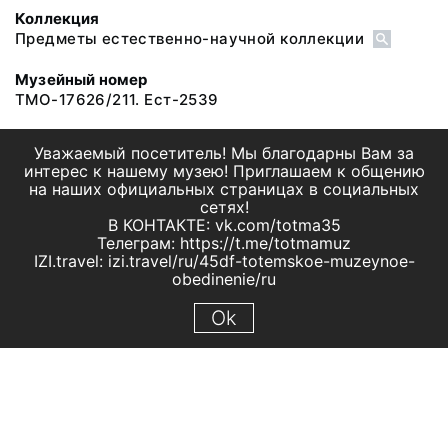
Коллекция
Предметы естественно-научной коллекции
Музейный номер
ТМО-17626/211. Ест-2539
Уважаемый посетитель! Мы благодарны Вам за
интерес к нашему музею! Приглашаем к общению
на наших официальных страницах в социальных
сетях!
В КОНТАКТЕ: vk.com/totma35
Телеграм: https://t.me/totmamuz
IZI.travel: izi.travel/ru/45df-totemskoe-muzeynoe-
obedinenie/ru
Ok
© 2019 МБУК "Тотемское музейное объединение"
Все права защищены.
Условия использования материалов сайта
Отправить сообщение