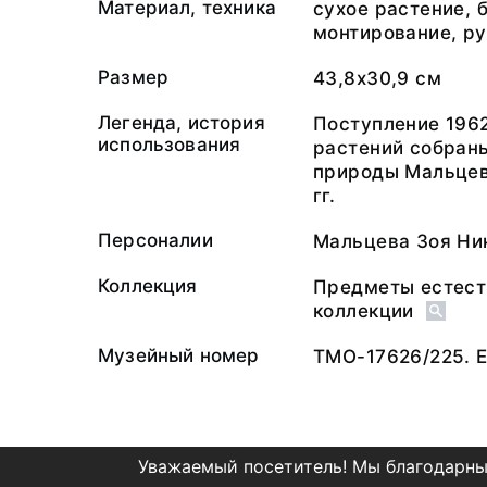
Материал, техника
сухое растение, 
монтирование, ру
Размер
43,8х30,9 см
Легенда, история
Поступление 1962
использования
растений собраны
природы Мальцево
гг.
Персоналии
Мальцева Зоя Ни
Коллекция
Предметы естест
коллекции
Музейный номер
ТМО-17626/225. 
Уважаемый посетитель! Мы благодарны