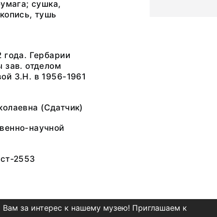
бумага; сушка,
копись, тушь
 года. Гербарии
 зав. отделом
й З.Н. в 1956-1961
колаевна
(Сдатчик)
венно-научной
Ест-2553
 Вам за интерес к нашему музею! Приглашаем к