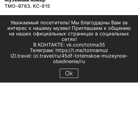
ТМО-8763. КС-915
Уважаемый посетитель! Мы благодарны Вам за
интерес к нашему музею! Приглашаем к общению
на наших официальных страницах в социальных
сетях!
В КОНТАКТЕ: vk.com/totma35
Телеграм: https://t.me/totmamuz
IZI.travel: izi.travel/ru/45df-totemskoe-muzeynoe-
obedinenie/ru
Ok
© 2019 МБУК "Тотемское музейное объединение"
Все права защищены.
Условия использования материалов сайта
Отправить сообщение
Сообщение об ошибке
Перейти на сайт музея