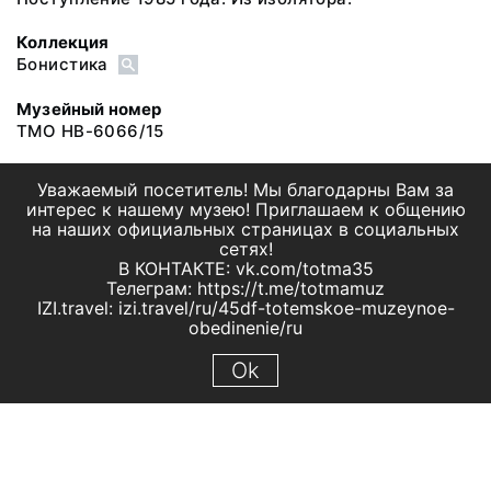
Коллекция
Бонистика
Музейный номер
ТМО НВ-6066/15
Уважаемый посетитель! Мы благодарны Вам за
интерес к нашему музею! Приглашаем к общению
на наших официальных страницах в социальных
сетях!
В КОНТАКТЕ: vk.com/totma35
Телеграм: https://t.me/totmamuz
IZI.travel: izi.travel/ru/45df-totemskoe-muzeynoe-
obedinenie/ru
Ok
© 2019 МБУК "Тотемское музейное объединение"
Все права защищены.
Условия использования материалов сайта